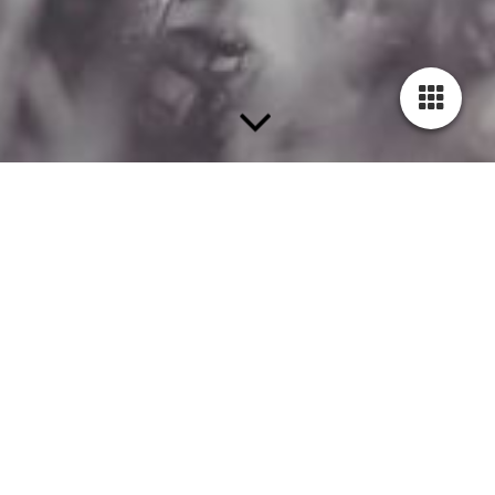
Online Erstberatung
...da ich mir ein Bild vom Status quo des Hundes
machen möchte, um das bestmögliche
Trainingskonzept zu erarbeiten, ist die
Erstberatung unumgänglich.
Hier besprechen wir Ihre Wünsche, Erwartungen,
Probleme im Alltag.
Vor unserem vereinbartem Termin zur Online-